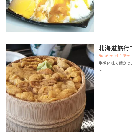
北海道旅行
旅行
,
株主優待
半導体株で儲かっ
し ...