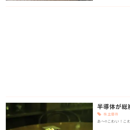
半導体が総崩
株主優待
あ～!!こわい！こ