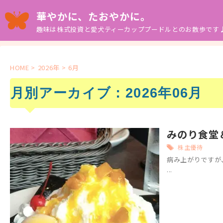
華やかに、たおやかに。
趣味は株式投資と愛犬ティーカッププードルとのお散歩です
HOME
>
2026年
>
6月
月別アーカイブ：2026年06月
みのり食堂
株主優待
病み上がりですが
...