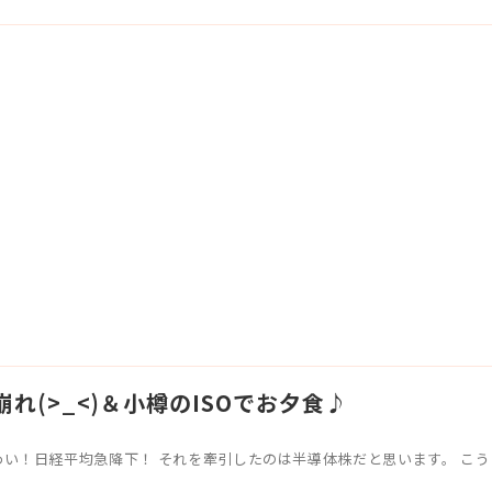
れ(>_<)＆小樽のISOでお夕食♪
わい！日経平均急降下！ それを牽引したのは半導体株だと思います。 こういう