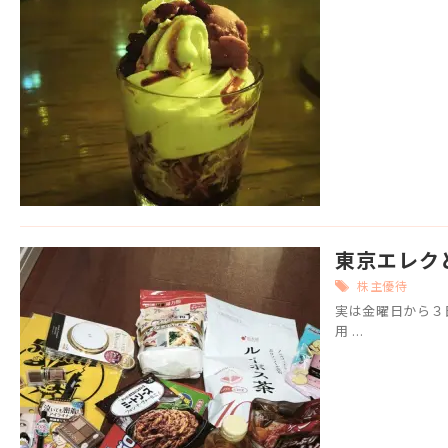
東京エレク
株主優待
実は金曜日から３
用 ...