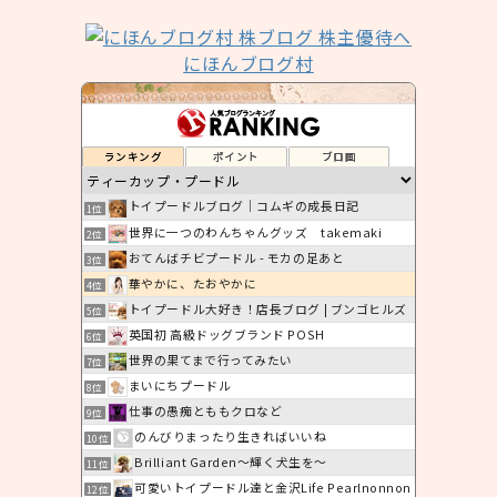
にほんブログ村
ランキング
ポイント
ブロ画
トイプードルブログ｜コムギの成長日記
1位
世界に一つのわんちゃんグッズ takemaki
2位
おてんばチビプードル - モカの足あと
3位
華やかに、たおやかに
4位
トイプードル大好き！店長ブログ | ブンゴヒルズ
5位
英国初 高級ドッグブランド POSH
6位
世界の果てまで行ってみたい
7位
まいにちプードル
8位
仕事の愚痴とももクロなど
9位
のんびりまったり生きればいいね
10位
Brilliant Garden〜輝く犬生を〜
11位
可愛いトイプードル達と金沢Life Pearlnonnon
12位