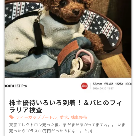
株主優待いろいろ到着！＆パピのフィ
ラリア検査
ティーカッププードル
,
愛犬
,
株主優待
東京エレクトロン売った後、まだまだあがってますね。。 いま
売ったらプラス80万円だったのになー。と捕 ...