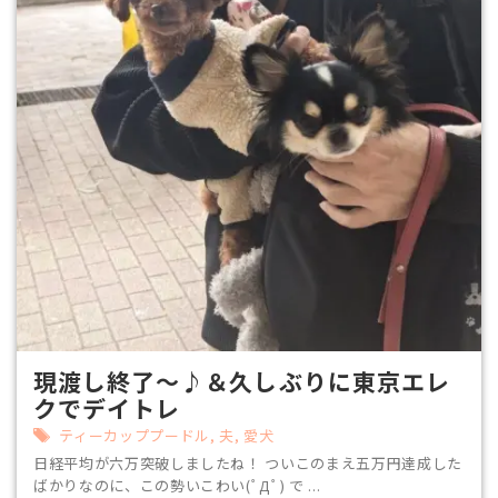
現渡し終了～♪＆久しぶりに東京エレ
クでデイトレ
ティーカッププードル
,
夫
,
愛犬
日経平均が六万突破しましたね！ ついこのまえ五万円達成した
ばかりなのに、この勢いこわい(ﾟДﾟ) で ...