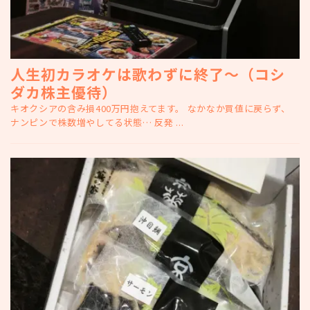
人生初カラオケは歌わずに終了～（コシ
ダカ株主優待）
キオクシアの含み損400万円抱えてます。 なかなか買値に戻らず、
ナンピンで株数増やしてる状態… 反発 ...