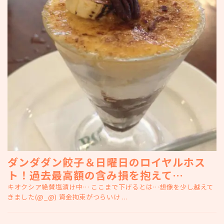
ダンダダン餃子＆日曜日のロイヤルホス
ト！過去最高額の含み損を抱えて…
キオクシア絶賛塩漬け中… ここまで下げるとは…想像を少し越えて
きました(@_@) 資金拘束がつらいけ ...