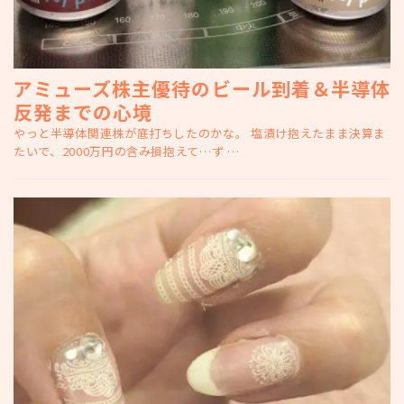
アミューズ株主優待のビール到着＆半導体
反発までの心境
やっと半導体関連株が底打ちしたのかな。 塩漬け抱えたまま決算ま
たいで、2000万円の含み損抱えて…ず …