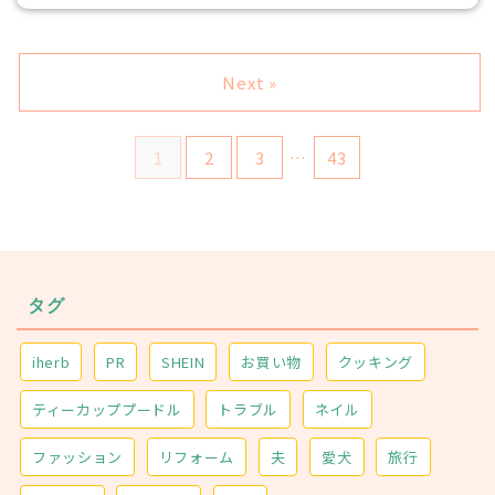
Next »
1
2
3
…
43
タグ
iherb
PR
SHEIN
お買い物
クッキング
ティーカッププードル
トラブル
ネイル
ファッション
リフォーム
夫
愛犬
旅行