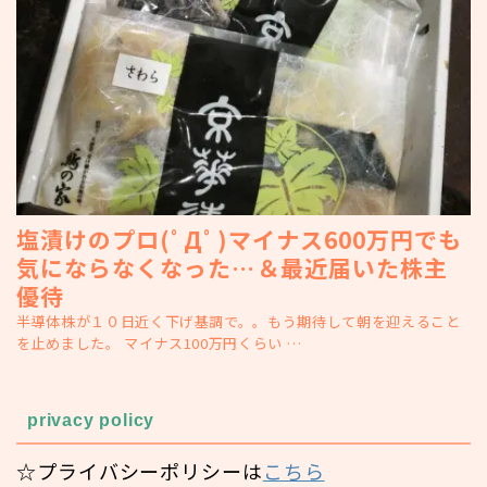
塩漬けのプロ(ﾟДﾟ)マイナス600万円でも
気にならなくなった…＆最近届いた株主
優待
半導体株が１０日近く下げ基調で。。もう期待して朝を迎えること
を止めました。 マイナス100万円くらい …
privacy policy
☆プライバシーポリシーは
こちら