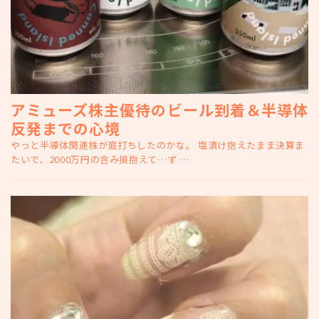
アミューズ株主優待のビール到着＆半導体
反発までの心境
やっと半導体関連株が底打ちしたのかな。 塩漬け抱えたまま決算ま
たいで、2000万円の含み損抱えて…ず …