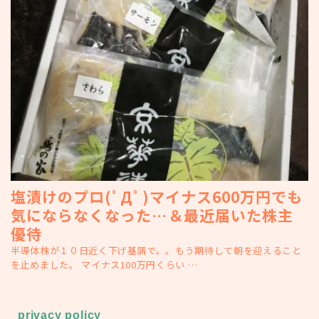
塩漬けのプロ(ﾟДﾟ)マイナス600万円でも
気にならなくなった…＆最近届いた株主
優待
半導体株が１０日近く下げ基調で。。もう期待して朝を迎えること
を止めました。 マイナス100万円くらい …
privacy policy