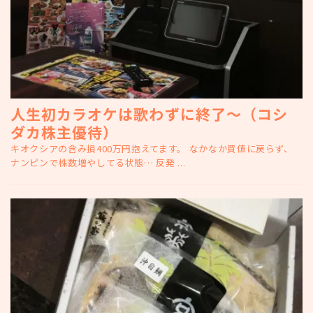
人生初カラオケは歌わずに終了～（コシ
ダカ株主優待）
キオクシアの含み損400万円抱えてます。 なかなか買値に戻らず、
ナンピンで株数増やしてる状態… 反発 ...