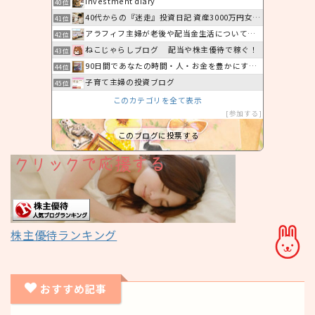
Investment diary
40位
40代からの『迷走』投資日記 資産3000万円女子のリアル
41位
アラフィフ主婦が老後や配当金生活について考えるブログ
42位
ねこじゃらしブログ 配当や株主優待で稼ぐ！
43位
90日間であなたの時間・人・お金を豊かにする！節税・資産運用
44位
子育て主婦の投資ブログ
45位
このカテゴリを全て表示
参加する
このブログに投票する
株主優待ランキング
おすすめ記事