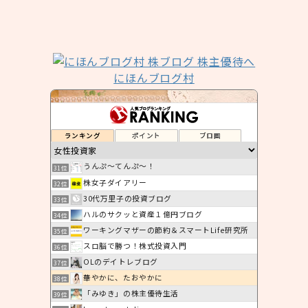
にほんブログ村
ランキング
ポイント
ブロ画
うんぷ〜てんぷ〜！
31位
株女子ダイアリー
32位
30代万里子の投資ブログ
33位
ハルのサクッと資産１億円ブログ
34位
ワーキングマザーの節約＆スマートLife研究所
35位
スロ脳で勝つ！株式投資入門
36位
OLのデイトレブログ
37位
華やかに、たおやかに
38位
「みゆき」の株主優待生活
39位