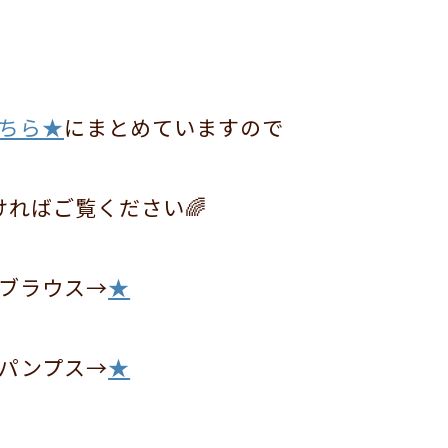
ちら★
にまとめていますので
ければご覧ください🌈
ブラウス→
★
パンプス→
★