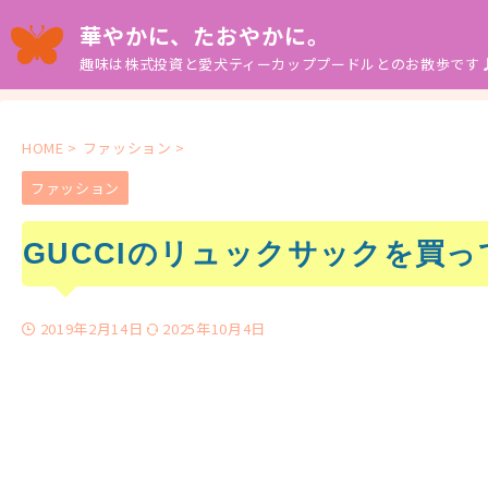
華やかに、たおやかに。
趣味は株式投資と愛犬ティーカッププードルとのお散歩です
HOME
>
ファッション
>
ファッション
GUCCIのリュックサックを買
2019年2月14日
2025年10月4日