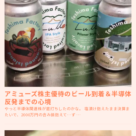
アミューズ株主優待のビール到着＆半導体
反発までの心境
やっと半導体関連株が底打ちしたのかな。 塩漬け抱えたまま決算ま
たいで、2000万円の含み損抱えて…ず …