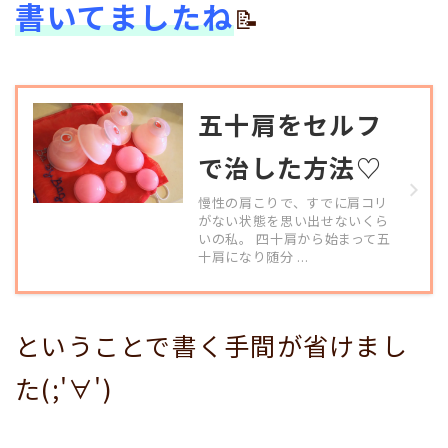
書いてましたね
📝
五十肩をセルフ
で治した方法♡
慢性の肩こりで、すでに肩コリ
がない状態を思い出せないくら
いの私。 四十肩から始まって五
十肩になり随分 ...
ということで書く手間が省けまし
た(;'∀')