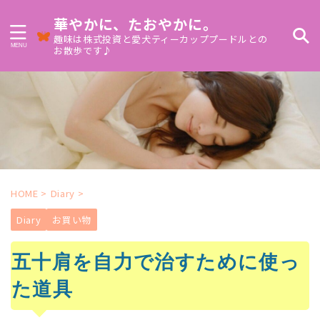
華やかに、たおやかに。
趣味は株式投資と愛犬ティーカッププードルとの
お散歩です♪
HOME
>
Diary
>
Diary
お買い物
五十肩を自力で治すために使っ
た道具