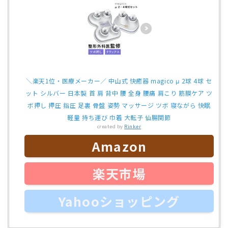
＼楽天1位・医療メーカー／ 中山式 快癒器 magico μ 2球 4球 セ
ット シルバー 日本製 首 肩 背中 腰 全身 腰痛 肩こり 筋膜ケア ツ
ボ押し 押圧 指圧 足裏 骨盤 姿勢 マッサージ ツボ 寝ながら 快眠
軽量 持ち運び 巾着 大転子 仙腸関節
created by
Rinker
Amazon
楽天市場
Yahooショッピング