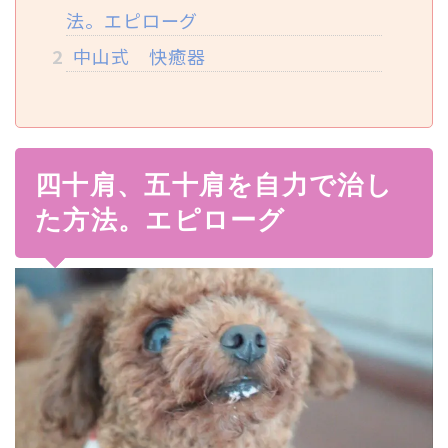
法。エピローグ
2
中山式 快癒器
四十肩、五十肩を自力で治し
た方法。エピローグ