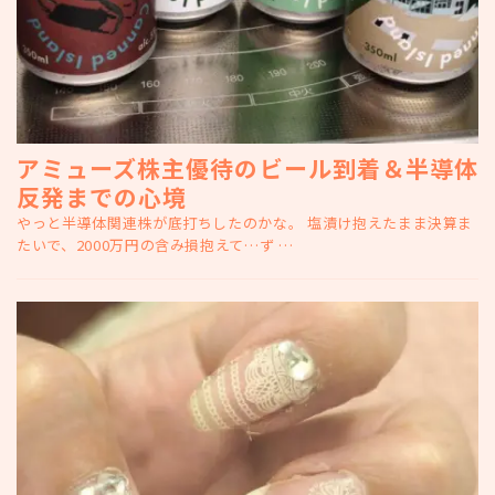
アミューズ株主優待のビール到着＆半導体
反発までの心境
やっと半導体関連株が底打ちしたのかな。 塩漬け抱えたまま決算ま
たいで、2000万円の含み損抱えて…ず …