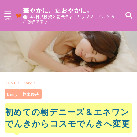
華やかに、たおやかに。
趣味は株式投資と愛犬ティーカッププードルとの
お散歩です♪
HOME
>
Diary
>
Diary
株主優待
初めての朝デニーズ＆エネワン
でんきからコスモでんきへ変更