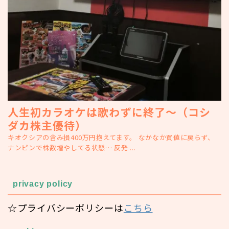
人生初カラオケは歌わずに終了～（コシ
ダカ株主優待）
キオクシアの含み損400万円抱えてます。 なかなか買値に戻らず、
ナンピンで株数増やしてる状態… 反発 ...
privacy policy
☆プライバシーポリシーは
こちら