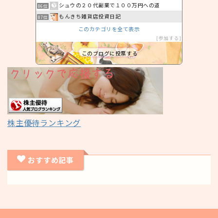
シュウの２０代副業で１００万円への道
86位
もんきち雑貨店投資日記
87位
このカテゴリを全て表示
参加する
このブログに投票する
株主優待ランキング
おすすめ記事