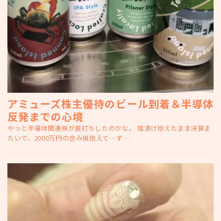
アミューズ株主優待のビール到着＆半導体
反発までの心境
やっと半導体関連株が底打ちしたのかな。 塩漬け抱えたまま決算ま
たいで、2000万円の含み損抱えて…ず …