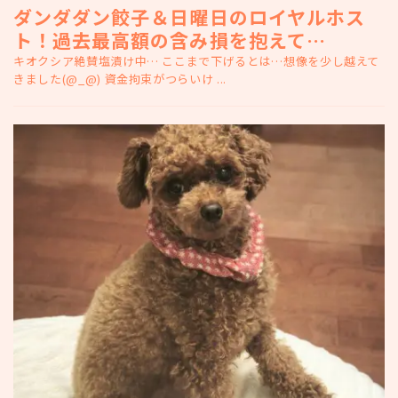
ダンダダン餃子＆日曜日のロイヤルホス
ト！過去最高額の含み損を抱えて…
キオクシア絶賛塩漬け中… ここまで下げるとは…想像を少し越えて
きました(@_@) 資金拘束がつらいけ ...