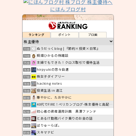
にほんブログ村
ランキング
ポイント
ブロ画
ぬうだっくblog | 『節約×投資×日常』
73位
桐畑ひかるの株雑談
74位
主婦でもできた！クロス取引で優待生活
75位
hirpyukiの悠々自適
76位
株女子ダイアリー
77位
hacking notes
78位
投資生活 in 遠江
79位
華やかに、たおやかに
80位
40代でFIRE！ペリカンブログ-株主優待と高配当投資
81位
初心者の資産運用計画 黒澤ファンド
82位
とあるIT勤務バイク乗りのお金の話
83位
ばりゅーらぼ。
84位
スキマナビ
85位