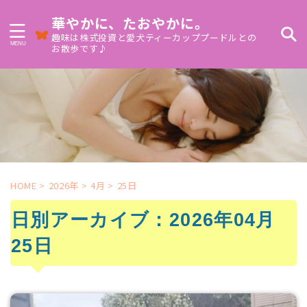
華やかに、たおやかに。
趣味は株式投資と愛犬ティーカッププードルとの
お散歩です♪
HOME
>
2026年
>
4月
>
25日
日別アーカイブ：2026年04月
25日