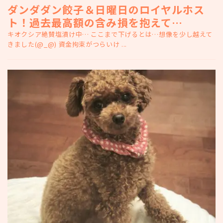
ダンダダン餃子＆日曜日のロイヤルホス
ト！過去最高額の含み損を抱えて…
キオクシア絶賛塩漬け中… ここまで下げるとは…想像を少し越えて
きました(@_@) 資金拘束がつらいけ ...