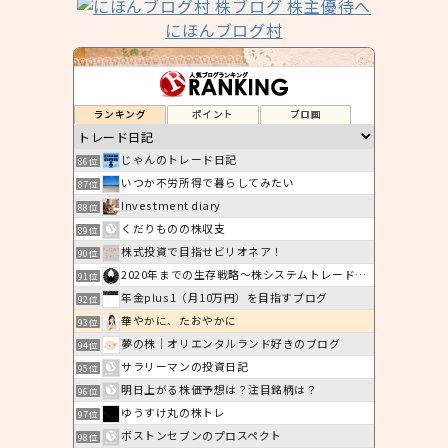
にほんブログ村
ランキング
ポイント
ブロ画
じゃんのトレード日記
86位
いつか不労所得で暮らしてみたい
87位
Investment diary
88位
くだりものの株収支
89位
株式投資で目指せビリオネア！
90位
2020年までの生存戦略〜株システムトレード日記〜
91位
年金plus1（月10万円）を目指すブログ
92位
華やかに、たおやかに
93位
夢の株｜オリエンタルランド好きのブログ
94位
サラリーマンの投資日記
95位
明日上がる株価予想は？注目銘柄は？
96位
ゆうすけ丸の株トレ
97位
ボストンセブンのプロスペクト
98位