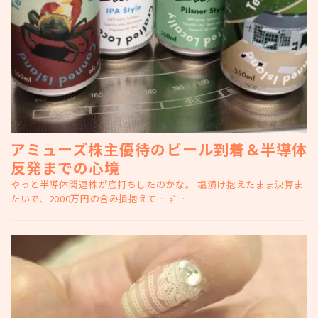
アミューズ株主優待のビール到着＆半導体
反発までの心境
やっと半導体関連株が底打ちしたのかな。 塩漬け抱えたまま決算ま
たいで、2000万円の含み損抱えて…ず …