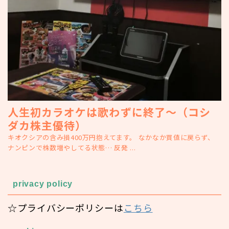
人生初カラオケは歌わずに終了～（コシ
ダカ株主優待）
キオクシアの含み損400万円抱えてます。 なかなか買値に戻らず、
ナンピンで株数増やしてる状態… 反発 ...
privacy policy
☆プライバシーポリシーは
こちら