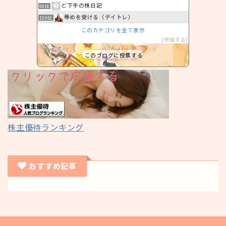
ど下手の株日記
99位
辱めを受ける（デイトレ）
100位
このカテゴリを全て表示
参加する
このブログに投票する
株主優待ランキング
おすすめ記事