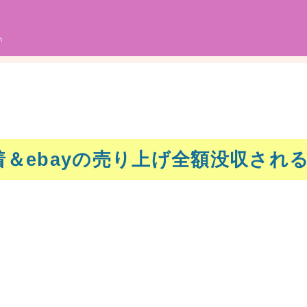
♪
＆ebayの売り上げ全額没収され