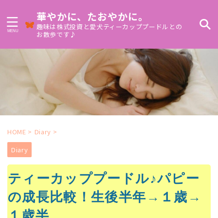
華やかに、たおやかに。
趣味は株式投資と愛犬ティーカッププードルとの
お散歩です♪
HOME
>
Diary
>
Diary
ティーカッププードル♪パピー
の成長比較！生後半年→１歳→
１歳半