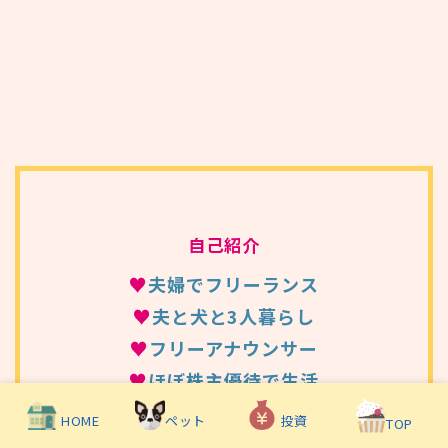
自己紹介
♥
夫婦でフリーランス
♥
夫と犬と3人暮らし
♥
フリーアナウンサー
♥
ほぼ株主優待で生活
♥
HSPなので生きにくい…
HOME
投資
ペット
TOP