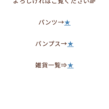
よろしければご覧ください🌈
パンツ→
★
パンプス→
★
雑貨一覧⇒
★