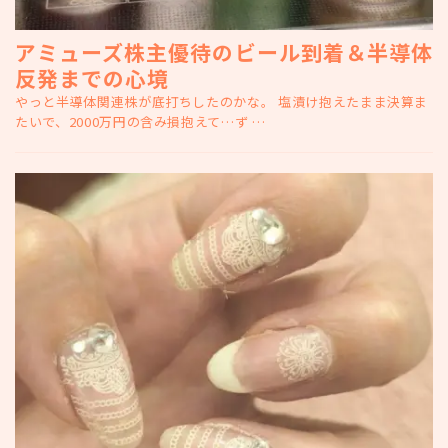
アミューズ株主優待のビール到着＆半導体
反発までの心境
やっと半導体関連株が底打ちしたのかな。 塩漬け抱えたまま決算ま
たいで、2000万円の含み損抱えて…ず …