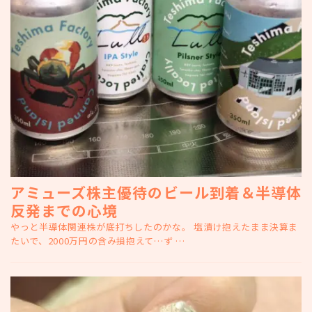
アミューズ株主優待のビール到着＆半導体
反発までの心境
やっと半導体関連株が底打ちしたのかな。 塩漬け抱えたまま決算ま
たいで、2000万円の含み損抱えて…ず …