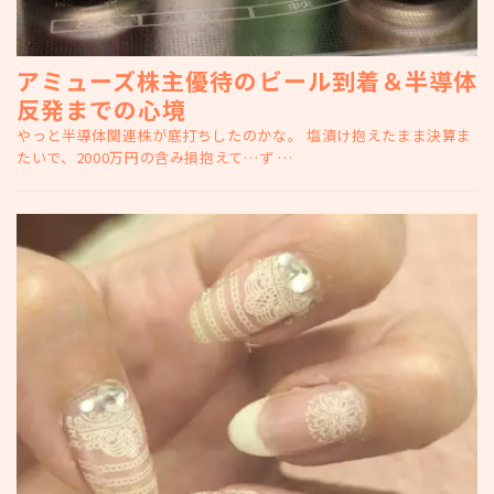
アミューズ株主優待のビール到着＆半導体
反発までの心境
やっと半導体関連株が底打ちしたのかな。 塩漬け抱えたまま決算ま
たいで、2000万円の含み損抱えて…ず …