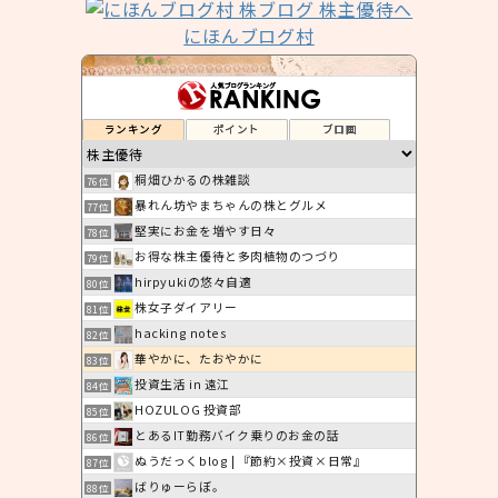
にほんブログ村
ランキング
ポイント
ブロ画
桐畑ひかるの株雑談
76位
暴れん坊やまちゃんの株とグルメ
77位
堅実にお金を増やす日々
78位
お得な株主優待と多肉植物のつづり
79位
hirpyukiの悠々自適
80位
株女子ダイアリー
81位
hacking notes
82位
華やかに、たおやかに
83位
投資生活 in 遠江
84位
HOZULOG 投資部
85位
とあるIT勤務バイク乗りのお金の話
86位
ぬうだっくblog | 『節約×投資×日常』
87位
ばりゅーらぼ。
88位