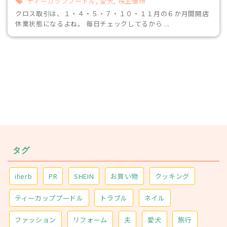
ティーカッププードル
,
愛犬
,
株主優待
クロス取引は、１・４・５・７・１０・１１月の６か月間開店
休業状態になるよね。 毎日チェックしてるから ...
タグ
iherb
PR
SHEIN
お買い物
クッキング
ティーカッププードル
トラブル
ネイル
ファッション
リフォーム
夫
愛犬
旅行