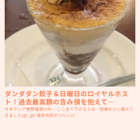
ダンダダン餃子＆日曜日のロイヤルホス
ト！過去最高額の含み損を抱えて…
キオクシア絶賛塩漬け中… ここまで下げるとは…想像を少し越えて
きました(@_@) 資金拘束がつらいけ ...