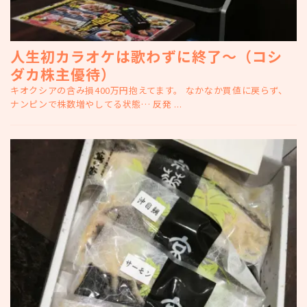
人生初カラオケは歌わずに終了～（コシ
ダカ株主優待）
キオクシアの含み損400万円抱えてます。 なかなか買値に戻らず、
ナンピンで株数増やしてる状態… 反発 ...